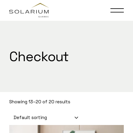
Skip
to
the
content
Checkout
Showing 13–20 of 20 results
Default sorting