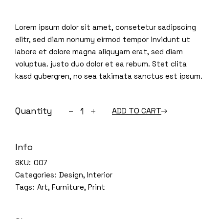
price
price
was:
is:
$720.00.
$600.00.
Lorem ipsum dolor sit amet, consetetur sadipscing
elitr, sed diam nonumy eirmod tempor invidunt ut
labore et dolore magna aliquyam erat, sed diam
voluptua. justo duo dolor et ea rebum. Stet clita
kasd gubergren, no sea takimata sanctus est ipsum.
Bathroom shelf quantity
Quantity
ADD TO CART
Info
SKU:
007
Categories:
Design
,
Interior
Tags:
Art
,
Furniture
,
Print