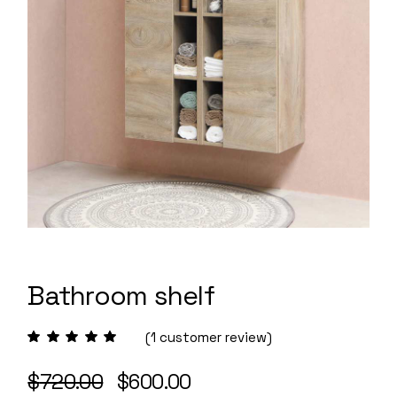
Bathroom shelf
(
1
customer review)
Original
Current
$
720.00
$
600.00