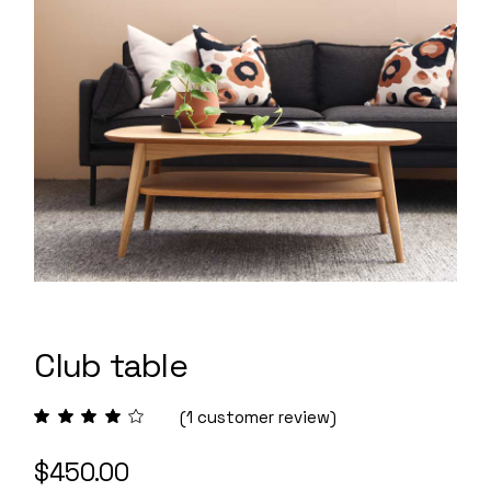
Club table
(
1
customer review)
$
450.00