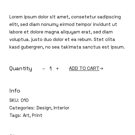
Lorem ipsum dolor sit amet, consetetur sadipscing
elitr, sed diam nonumy eirmod tempor invidunt ut
labore et dolore magna aliquyam erat, sed diam
voluptua. justo duo dolor et ea rebum. Stet clita
kasd gubergren, no sea takimata sanctus est ipsum.
Club table quantity
Quantity
ADD TO CART
Info
SKU:
010
Categories:
Design
,
Interior
Tags:
Art
,
Print