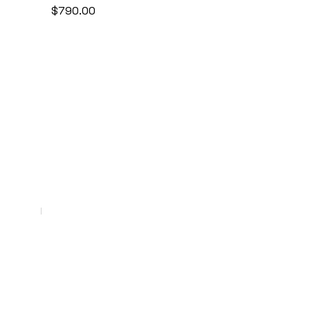
$
790.00