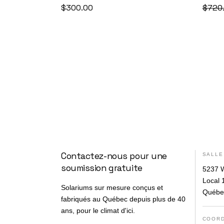
$
300.00
$
720
Contactez-nous pour une
SALLE
soumission gratuite
5237 W
Local 
Solariums sur mesure conçus et
Québe
fabriqués au Québec depuis plus de 40
ans, pour le climat d'ici.
COOR