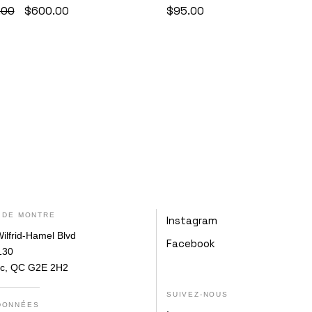
Original
Current
.00
$
600.00
$
95.00
price
price
was:
is:
$720.00.
$600.00.
 DE MONTRE
Instagram
ilfrid-Hamel Blvd
Facebook
130
c, QC G2E 2H2
SUIVEZ-NOUS
DONNÉES