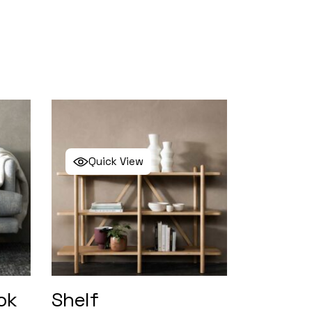
Quick View
ok
Shelf