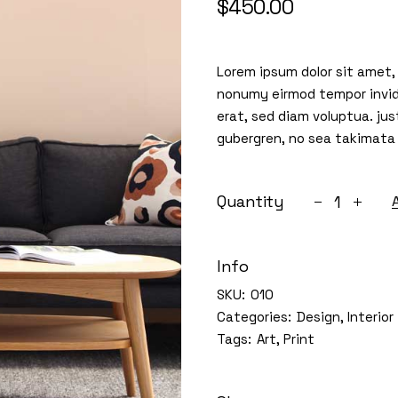
$
450.00
Lorem ipsum dolor sit amet,
nonumy eirmod tempor invid
erat, sed diam voluptua. jus
gubergren, no sea takimata
Club table q
Quantity
Info
SKU:
010
Categories:
Design
,
Interior
Tags:
Art
,
Print