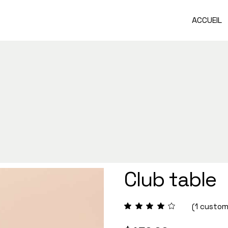
ACCUEIL
Club table
(
1
custome