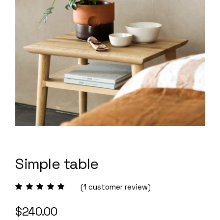
Simple table
(
1
customer review)
$
240.00