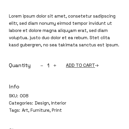
Lorem ipsum dolor sit amet, consetetur sadipscing
elitr, sed diam nonumy eirmod tempor invidunt ut
labore et dolore magna aliquyam erat, sed diam
voluptua. justo duo dolor et ea rebum. Stet clita
kasd gubergren, no sea takimata sanctus est ipsum.
Simple table quantity
Quantity
ADD TO CART
Info
SKU:
008
Categories:
Design
,
Interior
Tags:
Art
,
Furniture
,
Print