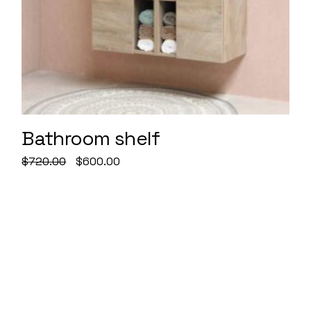
Bathroom shelf
Original
Current
$
720.00
$
600.00
price
price
was:
is:
$720.00.
$600.00.