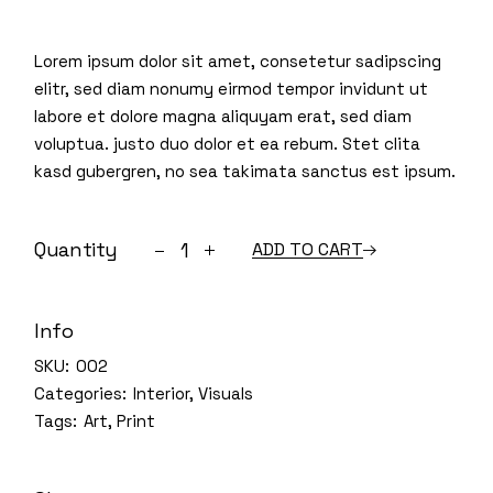
Lorem ipsum dolor sit amet, consetetur sadipscing
elitr, sed diam nonumy eirmod tempor invidunt ut
labore et dolore magna aliquyam erat, sed diam
voluptua. justo duo dolor et ea rebum. Stet clita
kasd gubergren, no sea takimata sanctus est ipsum.
Wooden drawer quantity
Quantity
ADD TO CART
Info
SKU:
002
Categories:
Interior
,
Visuals
Tags:
Art
,
Print