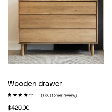
Wooden drawer
(
1
customer review)
$
420.00