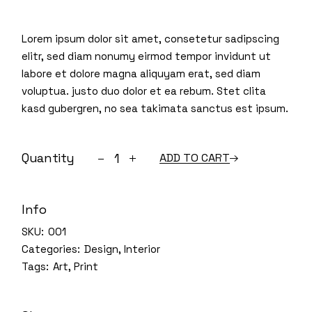
Lorem ipsum dolor sit amet, consetetur sadipscing
elitr, sed diam nonumy eirmod tempor invidunt ut
labore et dolore magna aliquyam erat, sed diam
voluptua. justo duo dolor et ea rebum. Stet clita
kasd gubergren, no sea takimata sanctus est ipsum.
Wooden table quantity
Quantity
ADD TO CART
Info
SKU:
001
Categories:
Design
,
Interior
Tags:
Art
,
Print