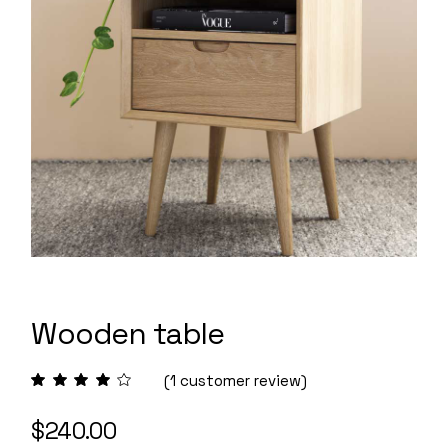
Wooden table
(
1
customer review)
$
240.00