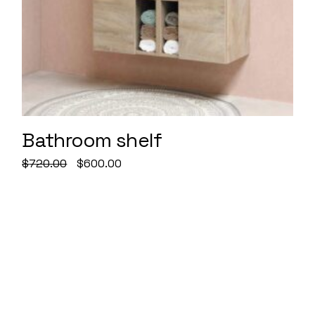
Bathroom shelf
Original
Current
$
720.00
$
600.00
price
price
was:
is:
$720.00.
$600.00.