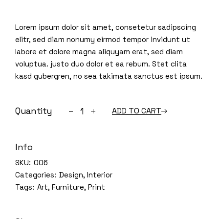
Lorem ipsum dolor sit amet, consetetur sadipscing
elitr, sed diam nonumy eirmod tempor invidunt ut
labore et dolore magna aliquyam erat, sed diam
voluptua. justo duo dolor et ea rebum. Stet clita
kasd gubergren, no sea takimata sanctus est ipsum.
Working space quantity
Quantity
ADD TO CART
Info
SKU:
006
Categories:
Design
,
Interior
Tags:
Art
,
Furniture
,
Print