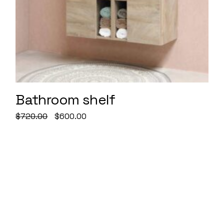
Bathroom shelf
Original
Current
$
720.00
$
600.00
price
price
was:
is:
$720.00.
$600.00.